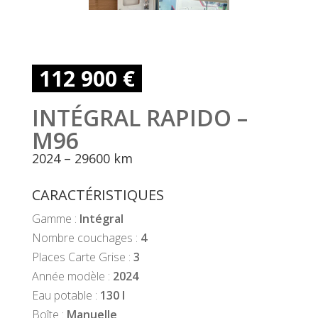
112 900 €
INTÉGRAL RAPIDO –
M96
2024 – 29600 km
CARACTÉRISTIQUES
Gamme :
Intégral
Nombre couchages :
4
Places Carte Grise :
3
Année modèle :
2024
Eau potable :
130 l
Boîte :
Manuelle