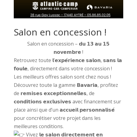
Salon en concession !
Salon en concession – 𝗱𝘂 𝟭𝟯 𝗮𝘂 𝟭𝟱
𝗻𝗼𝘃𝗲𝗺𝗯𝗿𝗲 !
Retrouvez toute 𝗹’𝗲𝘅𝗽𝗲́𝗿𝗶𝗲𝗻𝗰𝗲 𝘀𝗮𝗹𝗼𝗻, 𝘀𝗮𝗻𝘀 𝗹𝗮
𝗳𝗼𝘂𝗹𝗲, directement dans votre concession !
Les meilleurs offres salon sont chez nous !
Découvrez toute la gamme 𝗕𝗮𝘃𝗮𝗿𝗶𝗮, profitez
de 𝗿𝗲𝗺𝗶𝘀𝗲𝘀 𝗲𝘅𝗰𝗲𝗽𝘁𝗶𝗼𝗻𝗻𝗲𝗹𝗹𝗲𝘀, de
𝗰𝗼𝗻𝗱𝗶𝘁𝗶𝗼𝗻𝘀 𝗲𝘅𝗰𝗹𝘂𝘀𝗶𝘃𝗲𝘀 avec financement sur
place ainsi que d’un 𝗮𝗰𝗰𝘂𝗲𝗶𝗹 𝗽𝗲𝗿𝘀𝗼𝗻𝗻𝗮𝗹𝗶𝘀𝗲́
pour concrétiser votre projet dans les
meilleures conditions.
Vivez 𝗹𝗲 𝘀𝗮𝗹𝗼𝗻 𝗱𝗶𝗿𝗲𝗰𝘁𝗲𝗺𝗲𝗻𝘁 𝗲𝗻