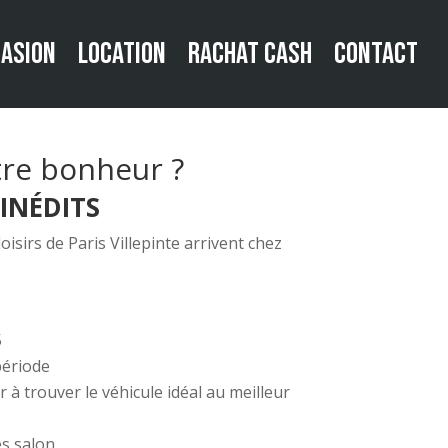
ASION
ASION
LOCATION
LOCATION
RACHAT CASH
RACHAT CASH
CONTACT
CONTACT
otre bonheur ?
 INÉDITS
oisirs de Paris Villepinte arrivent chez
5
période
à trouver le véhicule idéal au meilleur
es salon…